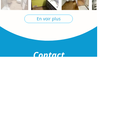
En voir plus
Contact
Vous recherchez une
solution de chauffage
fiable et efficace
pour votre domicile ?
Besoin de
rénover votre salle de bains
avec des
équipements modernes et innovants
?
Ou peut-être avez-vous des
projets de
plomberie
nécessitant une expertise
professionnelle ?
Contactez-nous