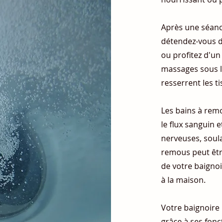
Après une séanc
détendez-vous d
ou profitez d'un
massages sous la
resserrent les t
Les bains à rem
le flux sanguin e
nerveuses, soula
remous peut être
de votre baignoi
à la maison.
Votre baignoire 
grâce à ses fonc