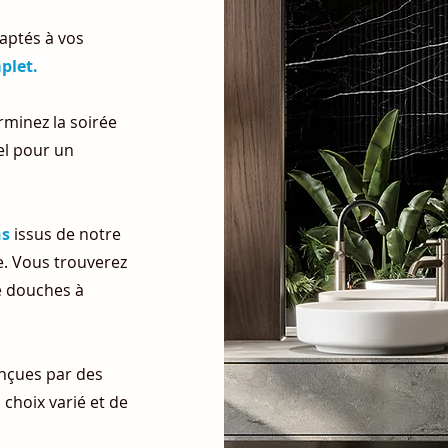
aptés à vos
plet.
minez la soirée
el pour un
ns
issus de notre
e. Vous trouverez
e douches à
onçues par des
choix varié et de